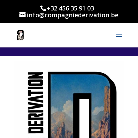
.et_header_style_centered #main-header .logo_container { height: 165px; }
+32 456 35 91 03
info@compagniederivation.be