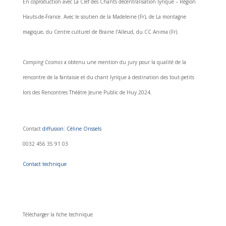
En coproduction avec La Clef des Chants décentralisation lyrique – Région
Hauts-de-France. Avec le soutien de la Madeleine (Fr), de La montagne
magique, du Centre culturel de Braine l’Alleud, du CC Anima (Fr).
Camping Cosmos
a obtenu une mention du jury pour la qualité de la
rencontre de la fantaisie et du chant lyrique à destination des tout-petits
lors des Rencontres Théâtre Jeune Public de Huy 2024.
Contact
diffusion: Céline Onssels
0032 456 35 91 03
Contact technique
Télécharger la fiche technique