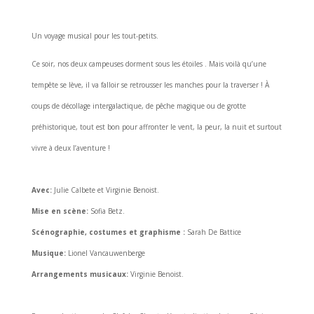
Un voyage musical pour les tout-petits.
Ce soir, nos deux campeuses dorment sous les étoiles . Mais voilà qu’une
tempête se lève, il va falloir se retrousser les manches pour la traverser ! À
coups de décollage intergalactique, de pêche magique ou de grotte
préhistorique, tout est bon pour affronter le vent, la peur, la nuit et surtout
vivre à deux l’aventure !
Avec:
Julie Calbete et Virginie Benoist.
Mise en scène:
Sofia Betz.
Scénographie, costumes et graphisme :
Sarah De Battice
Musique:
Lionel Vancauwenberge
Arrangements musicaux:
Virginie Benoist.