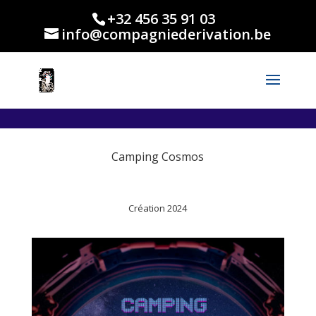
.et_header_style_centered #main-header .logo_container { height: 165px; }
+32 456 35 91 03
info@compagniederivation.be
Camping Cosmos
Création 2024